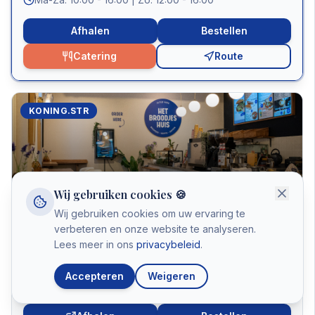
Afhalen
Bestellen
Catering
Route
KONING.STR
Het Broodjeshuis Koningstraat
Wij gebruiken cookies 🍪
Wij gebruiken cookies om uw ervaring te
Nu geopend – Sluit om 16:00
verbeteren en onze website te analyseren.
Lees meer in ons
privacybeleid
.
Koningstraat 17
,
2011 TB
Haarlem
023 583 6008
Accepteren
Weigeren
Ma-Za: 10:00 - 16:00 | Zo: 12:00 - 16:00