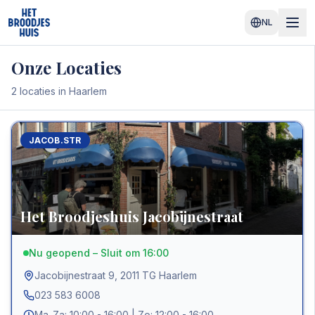
NL
Onze Locaties
2
locaties in Haarlem
JACOB.STR
Het Broodjeshuis Jacobijnestraat
Nu geopend – Sluit om 16:00
Jacobijnestraat 9
,
2011 TG
Haarlem
023 583 6008
Ma-Za: 10:00 - 16:00 | Zo: 12:00 - 16:00